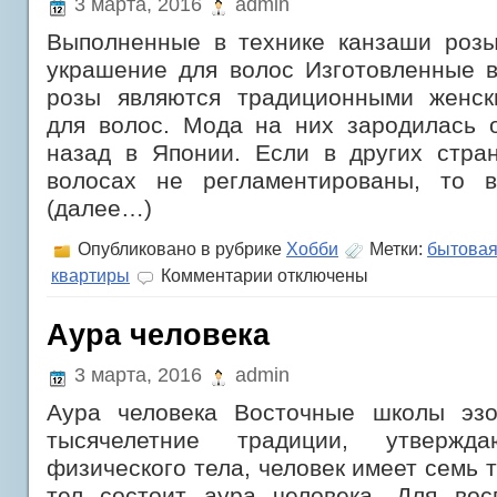
3 марта, 2016
admin
Выполненные в технике канзаши роз
украшение для волос Изготовленные в
розы являются традиционными женск
для волос. Мода на них зародилась о
назад в Японии. Если в других стра
волосах не регламентированы, то в
(далее…)
Опубликовано в рубрике
Хобби
Метки:
бытовая
к
квартиры
Комментарии
отключены
записи
Выполненные
в
Аура человека
технике
канзаши
3 марта, 2016
admin
розы
—
Аура человека Восточные школы эзо
великолепное
украшение
тысячелетние традиции, утвержд
для
физического тела, человек имеет семь т
волос
тел состоит аура человека. Для вос