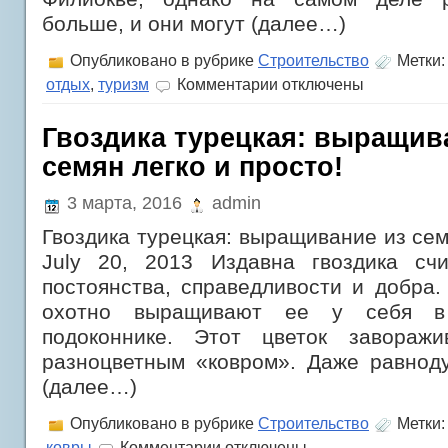
больше, и они могут (далее…)
Опубликовано в рубрике
Строительство
Метки
к
отдых
,
туризм
Комментарии
отключены
записи
Отличие
православия
Гвоздика турецкая: выращив
от
семян легко и просто!
католицизма:
вера
и
3 марта, 2016
admin
разум
Гвоздика турецкая: выращивание из сем
July 20, 2013 Издавна гвоздика сч
постоянства, справедливости и добра
охотно выращивают ее у себя 
подоконнике. Этот цветок заворажи
разноцветным «ковром». Даже равнод
(далее…)
Опубликовано в рубрике
Строительство
Метки
к
ковры
Комментарии
отключены