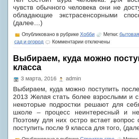
чувств обычного человека они не дост
обладающие экстрасенсорными спосо
(далее…)
Опубликовано в рубрике
Хобби
Метки:
бытовая
к
сад и огород
Комментарии
отключены
записи
Аура
человека
Выбираем, куда можно посту
класса
3 марта, 2016
admin
Выбираем, куда можно поступить после 
2013 Желая стать более взрослыми и 
некоторые подростки решают для себя
школе – процесс неинтересный и не
Поэтому для них остро встает вопрос 
поступить после 9 класса для того, (да