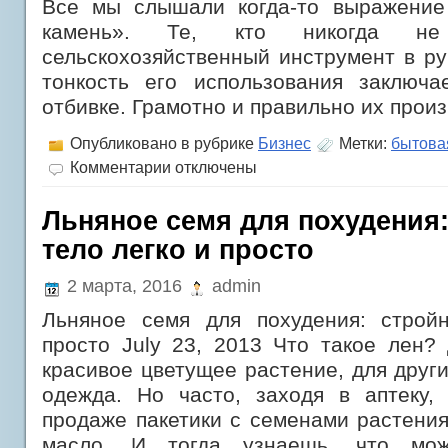
Все мы слышали когда-то выражение
камень». Те, кто никогда н
сельскохозяйственный инструмент в рук
тонкость его использования заключа
отбивке. Грамотно и правильно их прои
Опубликовано в рубрике
Бизнес
Метки:
бытова
к
Комментарии
отключены
записи
Что
имеют
Льняное семя для похудения
в
тело легко и просто
виду,
когда
говорят,
2 марта, 2016
admin
что
нашла
Льняное семя для похудения: строй
коса
на
просто July 23, 2013 Что такое лен?
камень
красивое цветущее растение, для друг
одежда. Но часто, заходя в аптеку,
продаже пакетики с семенами растения
масло. И тогда узнаешь, что мож