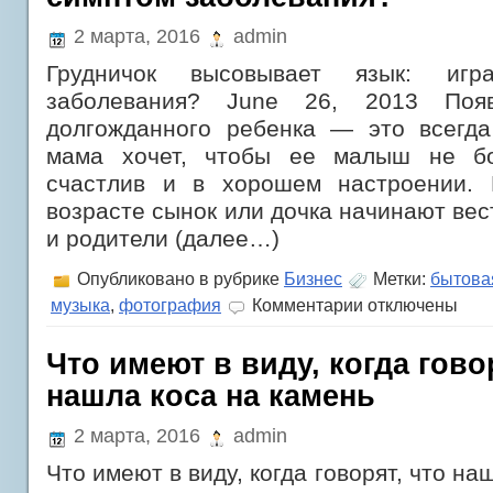
проема
2 марта, 2016
admin
Грудничок высовывает язык: иг
заболевания? June 26, 2013 Поя
долгожданного ребенка — это всегда
мама хочет, чтобы ее малыш не бо
счастлив и в хорошем настроении. 
возрасте сынок или дочка начинают вес
и родители (далее…)
Опубликовано в рубрике
Бизнес
Метки:
бытова
к
музыка
,
фотография
Комментарии
отключены
записи
Грудничок
высовывает
Что имеют в виду, когда гово
язык:
нашла коса на камень
игра
или
симптом
2 марта, 2016
admin
заболевания?
Что имеют в виду, когда говорят, что на