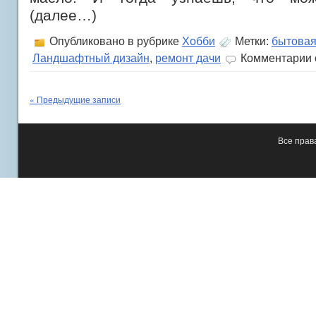
(далее…)
Опубликовано в рубрике
Хобби
Метки:
бытовая
к
Ландшафтный дизайн
,
ремонт дачи
Комментарии
з
Л
с
« Предыдущие записи
д
п
с
т
Все пра
л
и
п