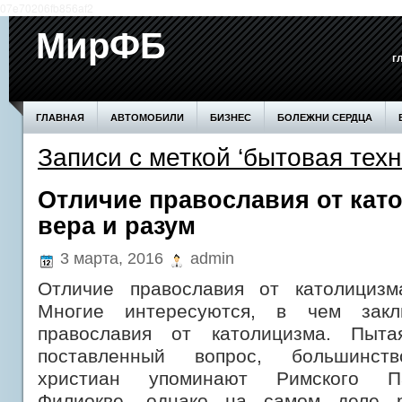
07e70206fb856af2
МирФБ
г
ГЛАВНАЯ
АВТОМОБИЛИ
БИЗНЕС
БОЛЕЖНИ СЕРДЦА
Записи с меткой ‘бытовая техн
БОЛЕЗНИ ПОЧЕК
ВОЗВЕДЕНИЕ СТЕН
ДОМ
ЗДОРОВЬЕ
ПРОИЗВОДСТВО
СЕМЬЯ
СОВЕТЫ
СТАТЬИ
СТРОИТЕ
Отличие православия от кат
вера и разум
3 марта, 2016
admin
Отличие православия от католицизм
Многие интересуются, в чем закл
православия от католицизма. Пыта
поставленный вопрос, большинст
христиан упоминают Римского Па
Филиокве, однако на самом деле р