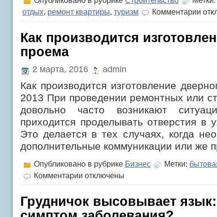
Опубликовано в рубрике
Строительство
Метки
к
отдых
,
ремонт квартиры
,
туризм
Комментарии
отк
запис
Выбир
куда
Как производится изготовле
можно
проема
посту
после
9
2 марта, 2016
admin
класс
Как производится изготовление дверног
2013 При проведении ремонтных или с
довольно часто возникают ситуац
приходится проделывать отверстия в у
Это делается в тех случаях, когда не
дополнительные коммуникации или же п
Опубликовано в рубрике
Бизнес
Метки:
бытова
к
Комментарии
отключены
записи
Как
производится
Грудничок высовывает язык:
изготовление
симптом заболевания?
дверного