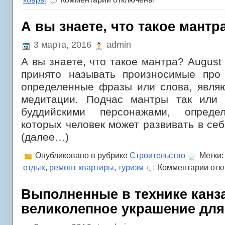
записи
Гвоздика
турецкая:
А вы знаете, что такое мантр
выращивание
из
3 марта, 2016
admin
семян
легко
А вы знаете, что такое мантра? August
и
просто!
принято называть произносимые про
определенные фразы или слова, явля
медитации. Подчас мантры так или 
буддийскими персонажами, опреде
которых человек может развивать в себ
(далее…)
Опубликовано в рубрике
Строительство
Метки
к
отдых
,
ремонт квартиры
,
туризм
Комментарии
отк
запис
А
вы
Выполненные в технике кан
знаете
великолепное украшение для
что
такое
мантр