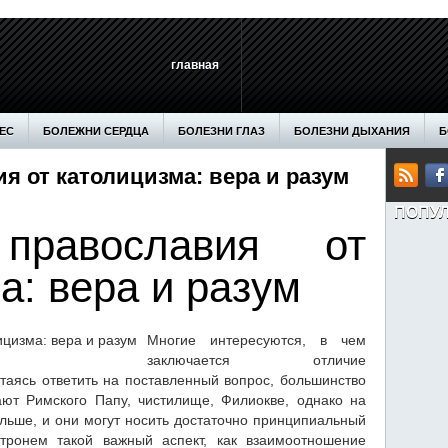
главная
ЕС
БОЛЕЖНИ СЕРДЦА
БОЛЕЗНИ ГЛАЗ
БОЛЕЗНИ ДЫХАНИЯ
Б
я от католицизма: вера и разум
ЕН
ДОМ
ЗДОРОВЬЕ
МАКИЯЖ
МАССАЖ
МЕДИЦИНА
М
ПОПУ
ЕТЫ
СТАТЬИ
СТРОИТЕЛЬСТВО
ХОББИ
православия от
а: вера и разум
Многие интересуются, в чем
заключается отличие
таясь ответить на поставленный вопрос, большинство
ют Римского Папу, чистилище, Филиокве, однако на
льше, и они могут
носить достаточно принципиальный
атронем такой важный аспект, как взаимоотношение