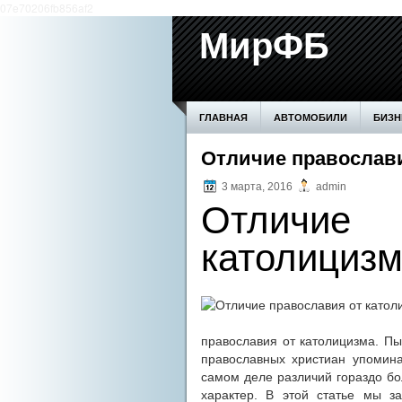
07e70206fb856af2
МирФБ
ГЛАВНАЯ
АВТОМОБИЛИ
БИЗН
БОЛЕЗНИ ПОЧЕК
Отличие православи
ВОЗВЕДЕНИЕ СТ
3 марта, 2016
admin
ПРОИЗВОДСТВО
СЕМЬЯ
СОВ
Отличие 
католицизм
православия от католицизма. Пы
православных христиан упомина
самом деле различий гораздо бо
характер. В этой статье мы з