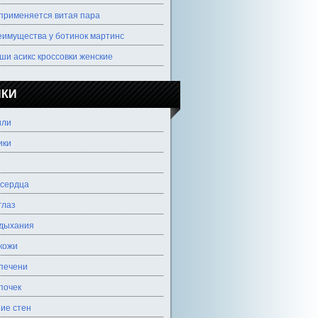
 применяется витая пара
еимущества у ботинок мартинс
ши асикс кроссовки женские
ИКИ
или
ики
 сердца
глаз
 дыхания
кожи
печени
почек
ие стен