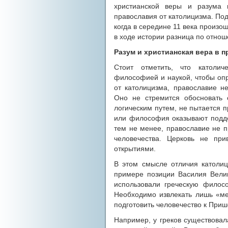
христианской веры и разума 
православия от католицизма. Под
когда в середине 11 века произо
в ходе истории разница по отно
Разум и христианская вера в 
Стоит отметить, что католи
философией и наукой, чтобы опр
от католицизма, православие н
Оно не стремится обосновать
логическим путем, не пытается п
или философия оказывают подде
тем не менее, православие не 
человечества. Церковь не при
открытиями.
В этом смысле отличия католи
примере позиции Василия Велик
использовали греческую филосо
Необходимо извлекать лишь «ме
подготовить человечество к При
Например, у греков существовал