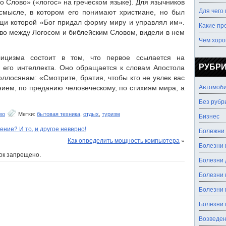
о Слово» («логос» на греческом языке). Для язычников
Для чего
смысле, в котором его понимают христиане, но был
щи которой «Бог придал форму миру и управлял им».
Какие пр
во между Логосом и библейским Словом, видели в нем
Чем хоро
лицизма состоит в том, что первое ссылается на
РУБР
ь его интеллекта. Оно обращается к словам Апостола
ллосянам: «Смотрите, братия, чтобы кто не увлек вас
Автомоб
ем, по преданию человеческому, по стихиям мира, а
Без рубр
во
Метки:
бытовая техника
,
отдых
,
туризм
Бизнес
ние? И то, и другое неверно!
Болежни
Как определить мощность компьютера
»
Болезни 
ок запрещено.
Болезни
Болезни 
Болезни 
Болезни 
Возведен