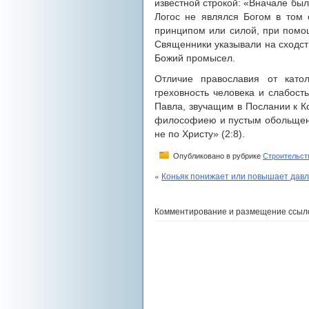
известной строкой: «Вначале был
Логос не являлся Богом в том 
принципом или силой, при помо
Священники указывали на сходст
Божий промысел.
Отличие православия от като
греховность человека и слабост
Павла, звучащим в Послании к Ко
философиею и пустым обольщени
не по Христу» (2:8).
Опубликовано в рубрике
Строительст
«
Коньяк понижает или повышает давле
Комментирование и размещение ссыл