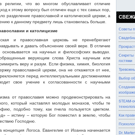
в религии, что во многом обуславливает отличие
ход к этому вопросу был отличен еще с тех самых пор,
шло разделение православной и католической церкви, а
СВЕЖ
шению к данному предмету лишь становилась больше.
Советы п
православии и католицизме
Свадебны
ческая и православная церковь не пренебрегают
авдывать и давать объяснение своей вере. В отличие
Прокраст
е основывается на научных и философских выводах.
Секреты 
 обращенные верующим слова Христа научным или
гостями
римирить веру и разум. Если физика, химия, биология
Тревожны
ржку православной церкви, она не откажется от нее,
преклоняется перед интеллектуальными достижениями
Выбор об
водит свое учение к согласованности с научными
Создание
изображ
цизма от православия можно продемонстрировать на
STEAM-об
ого, который наставлял молодых монахов, чтобы те
технолог
фию, подобно тому, как пчела пользуется цветком.
Как прав
д» – истину – которую Бог поместил в землю, чтобы
шествию Господню.
Психолог
а концепция Логоса. Евангелие от Иоанна начинается
Dr. Marte