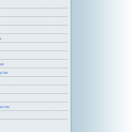
а
ия
ство
ьство