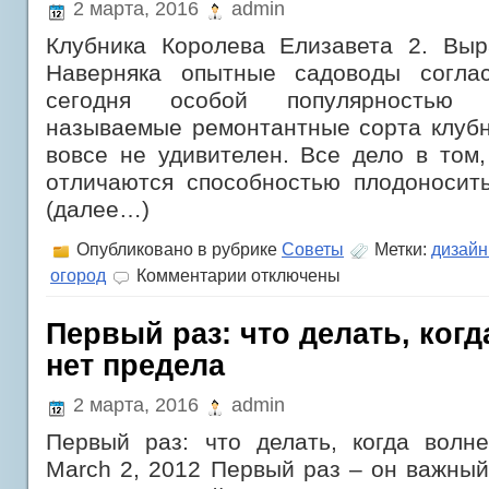
2 марта, 2016
admin
письмо
любимой
Клубника Королева Елизавета 2. Вы
Наверняка опытные садоводы соглас
сегодня особой популярностью 
называемые ремонтантные сорта клубн
вовсе не удивителен. Все дело в том,
отличаются способностью плодоносить
(далее…)
Опубликовано в рубрике
Советы
Метки:
дизайн
к
огород
Комментарии
отключены
записи
Клубника
Королева
Первый раз: что делать, ког
Елизавета
нет предела
2.
Выращивание
и
2 марта, 2016
admin
уход
Первый раз: что делать, когда волн
March 2, 2012 Первый раз – он важны