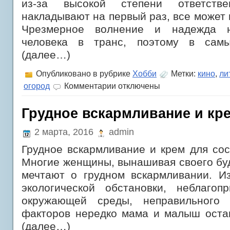
из-за высокой степени ответстве
накладывают на первый раз, все может 
Чрезмерное волнение и надежда 
человека в транс, поэтому в самы
(далее…)
Опубликовано в рубрике
Хобби
Метки:
кино
,
ли
к
огород
Комментарии
отключены
записи
Первый
раз:
Грудное вскармливание и кр
что
делать,
2 марта, 2016
admin
когда
волнению
Грудное вскармливание и крем для сос
нет
предела
Многие женщины, вынашивая своего бу
мечтают о грудном вскармливании. Из
экологической обстановки, неблагоп
окружающей среды, неправильного
факторов нередко мама и малыш остаю
(далее…)