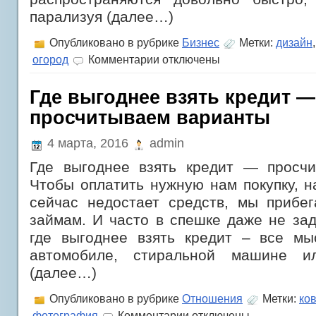
парализуя (далее…)
Опубликовано в рубрике
Бизнес
Метки:
дизайн
к
огород
Комментарии
отключены
записи
Синдром
Гийена-
Где выгоднее взять кредит —
Барре
просчитываем варианты
—
скрытая
угроза
4 марта, 2016
admin
при
ОРВИ
Где выгоднее взять кредит — просч
Чтобы оплатить нужную нам покупку, н
сейчас недостает средств, мы прибег
займам. И часто в спешке даже не за
где выгоднее взять кредит – все м
автомобиле, стиральной машине ил
(далее…)
Опубликовано в рубрике
Отношения
Метки:
ко
к
фотография
Комментарии
отключены