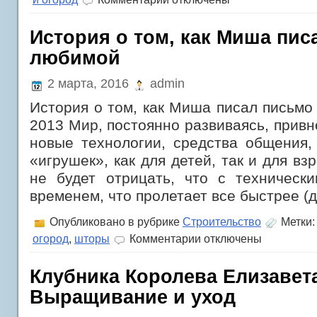
записи
Как
вязать
История о том, как Миша пис
берет
любимой
спицами?
2 марта, 2016
admin
История о том, как Миша писал письмо
2013 Мир, постоянно развиваясь, привн
новые технологии, средства общения,
«игрушек», как для детей, так и для вз
не будет отрицать, что с технически
временем, что пролетает все быстрее (
Опубликовано в рубрике
Строительство
Метки
к
огород
,
шторы
Комментарии
отключены
записи
История
о
Клубника Королева Елизавета
том,
Выращивание и уход
как
Миша
писал