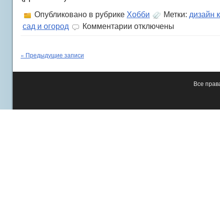
Опубликовано в рубрике
Хобби
Метки:
дизайн 
к
сад и огород
Комментарии
отключены
записи
Грудное
вскармливание
« Предыдущие записи
и
крем
для
сосков
Все пра