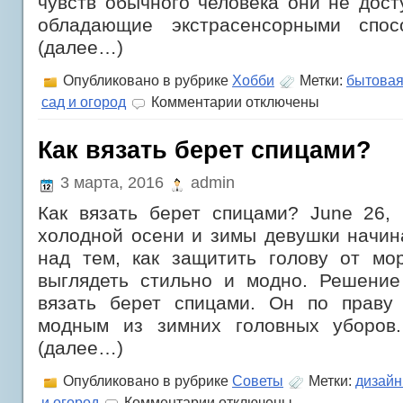
чувств обычного человека они не дост
обладающие экстрасенсорными спосо
(далее…)
Опубликовано в рубрике
Хобби
Метки:
бытовая
к
сад и огород
Комментарии
отключены
записи
Аура
человека
Как вязать берет спицами?
3 марта, 2016
admin
Как вязать берет спицами? June 26,
холодной осени и зимы девушки начин
над тем, как защитить голову от мо
выглядеть стильно и модно. Решение
вязать берет спицами. Он по праву
модным из зимних головных уборов.
(далее…)
Опубликовано в рубрике
Советы
Метки:
дизайн
к
и огород
Комментарии
отключены