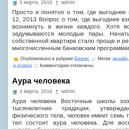
3 марта, 2016
admin
свою
жизнь
Просто и понятно о том, где выгоднее 
12, 2013 Вопрос о том, где выгоднее вз
возникнуть в жизни каждого. Хотя 
задумываются молодые пары. Начат
собственной квартире стало проще и ре
многочисленным банковским программа
Опубликовано в рубрике
Бизнес
Метки:
дизайн
к
и огород
Комментарии
отключены
записи
Просто
и
Аура человека
понятно
о
3 марта, 2016
admin
том,
где
Аура человека Восточные школы эзо
выгоднее
взять
тысячелетние традиции, утвержд
ипотеку
физического тела, человек имеет семь т
тел состоит аура человека. Для вос