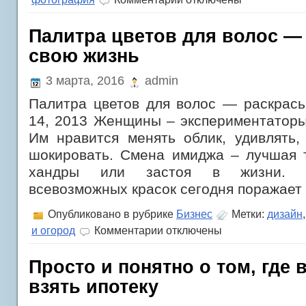
записи
Где
выгоднее
Палитра цветов для волос —
взять
свою жизнь
кредит
—
просчитываем
3 марта, 2016
admin
варианты
Палитра цветов для волос — раскрась
14, 2013 Женщины – экспериментаторы
Им нравится менять облик, удивлять,
шокировать. Смена имиджа – лучшая т
хандры или застоя в жизни. П
всевозможных красок сегодня поражает
Опубликовано в рубрике
Бизнес
Метки:
дизайн
к
и огород
Комментарии
отключены
записи
Палитра
цветов
Просто и понятно о том, где 
для
взять ипотеку
волос
—
раскрась