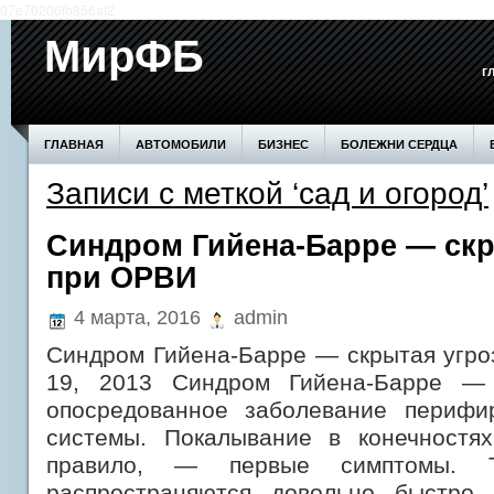
07e70206fb856af2
МирФБ
г
ГЛАВНАЯ
АВТОМОБИЛИ
БИЗНЕС
БОЛЕЖНИ СЕРДЦА
Записи с меткой ‘сад и огород’
БОЛЕЗНИ ПОЧЕК
ВОЗВЕДЕНИЕ СТЕН
ДОМ
ЗДОРОВЬЕ
ПРОИЗВОДСТВО
СЕМЬЯ
СОВЕТЫ
СТАТЬИ
СТРОИТЕ
Синдром Гийена-Барре — скр
при ОРВИ
4 марта, 2016
admin
Синдром Гийена-Барре — скрытая угро
19, 2013 Синдром Гийена-Барре — 
опосредованное заболевание перифи
системы. Покалывание в конечностях
правило, — первые симптомы. 
распространяются довольно быстро,