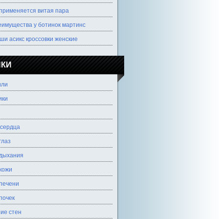
 применяется витая пара
еимущества у ботинок мартинс
ши асикс кроссовки женские
ИКИ
или
ики
 сердца
глаз
 дыхания
кожи
печени
почек
ие стен