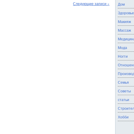
произошел
Следующие записи »
Дом
человек:
факты
Здоровье
и
домыслы
Макияж
Массаж
Медицин
Мода
Ногти
Отношен
Производ
Семья
Советы
статьи
Строител
Хобби