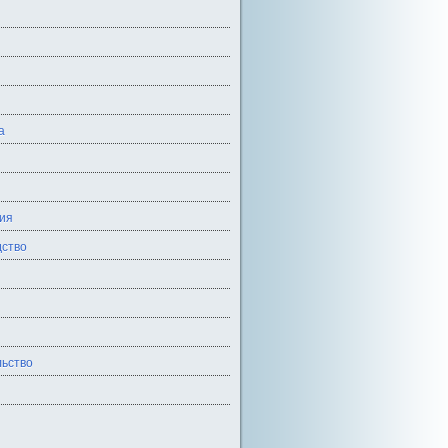
а
ия
ство
ьство