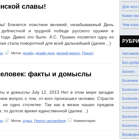
нской славы!
Для чего
Какие пр
Чем хоро
ы! Близится поистине великий, незабываемый День
 доблестной и трудной победе русского оружия в
года. Давно это было. А.С. Пушкин посвятил одну из
РУБР
орая стала поворотной для всей дальнейшей (далее…)
Автомоб
во
Метки:
дизайн
,
дизайн дачи
,
мелкий ремонт
,
Ремонт
Без рубр
Бизнес
человек: факты и домыслы
Болежни
Болезни 
ты и домыслы July 12, 2013 Нет в этом мире загадки
Болезни
чем вопрос о том, от кого произошел человек. Страсти
 не одно столетие. Так как в жизни наших предков
Болезни 
я, то долгое время единственной (далее…)
Болезни 
к
во
Метки:
отдых
,
Ремонт автомобиля
Комментарии
Болезни 
записи
От
Возведен
кого