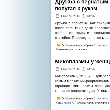
Дружба с пернатым.
визитки
попугая к рукам
1 марта, 2016
admin
Дружба с пернатым. Как приручит
после того, как в доме появляет
вопрос, как приручить волнист
спокойно. Переезд на новое мес
Опубликовано в рубрике
Строительст
к
Комментарии
отключены
записи
Дружба
Микоплазмы у женщи
с
пернатым.
Как
1 марта, 2016
admin
приручить
Микоплазмы у женщин. Пути зара
волнистого
самым мелким микроорганизмом,
попугая
к
строение, микоплазмы легко де
рукам
клетка не содержит ядра. Ученые
Опубликовано в рубрике
Строительст
к
автомобиля
Комментарии
отключены
записи