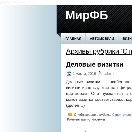
07e70206fb856af2
МирФБ
ГЛАВНАЯ
АВТОМОБИЛИ
БИЗН
Архивы рубрики ‘Ст
БОЛЕЗНИ ПОЧЕК
ВОЗВЕДЕНИЕ СТ
ПРОИЗВОДСТВО
СЕМЬЯ
СОВ
Деловые визитки
1 марта, 2016
admin
Деловые визитки — особенност
визитки используются на офици
партнерам. Они нуждаются в с
макет визитки соответствовал к
(далее…)
Опубликовано в рубрике
Строительст
к
Комментарии
отключены
записи
Деловые