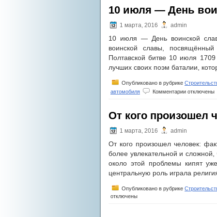
Микоплазмы
10 июля — День вои
у
женщин.
Пути
1 марта, 2016
admin
заражения
10 июля — День воинской слав
и
признаки
воинской славы, посвящённый
Полтавской битве 10 июля 1709 
лучших своих поэм баталии, кот
Опубликовано в рубрике
Строительст
к
автомобиля
Комментарии
отключены
записи
10
От кого произошел 
июля
—
День
1 марта, 2016
admin
воинской
От кого произошел человек: фак
славы!
более увлекательной и сложной, 
около этой проблемы кипят уже
центральную роль играла религи
Опубликовано в рубрике
Строительст
отключены