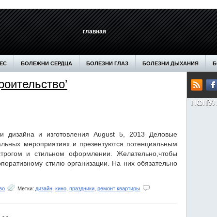
главная
ЕС
БОЛЕЖНИ СЕРДЦА
БОЛЕЗНИ ГЛАЗ
БОЛЕЗНИ ДЫХАНИЯ
Б
роительство’
ЕН
ДОМ
ЗДОРОВЬЕ
МАКИЯЖ
МАССАЖ
МЕДИЦИНА
М
ПОПУ
ЕТЫ
СТАТЬИ
СТРОИТЕЛЬСТВО
ХОББИ
и дизайна и изготовления August 5, 2013 Деловые
альных мероприятиях и презентуются потенциальным
трогом и стильном оформлении. Желательно,чтобы
орпоративному стилю организации. На них обязательно
во
Метки:
дизайн
,
кино
,
праздники
,
ремонт квартиры