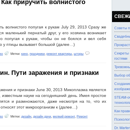
 Как приручить волнистого
СВЕЖ
ь волнистого попугая к рукам July 29, 2013 Сразу же
Советы п
ся маленький пернатый друг, у его хозяина возникает
Свадебны
ого попугая к рукам, чтобы он не боялся и вел себя
то у птицы вызывает большой (далее…)
Прокраст
Секреты 
во
Метки:
кино
,
праздники
,
ремонт квартиры
,
шторы
гостями
Тревожны
н. Пути заражения и признаки
Выбор об
Создание
изображ
жения и признаки June 30, 2013 Микоплазма является
 известным науке на сегодняшний день. Имея простое
STEAM-об
лятся и размножаются, даже несмотря на то, что их
технолог
 относят этот микроорганизм к (далее…)
Как прав
во
Метки:
дизайн
,
дизайн дачи
,
мелкий ремонт
,
Ремонт
Психолог
Dr. Marte