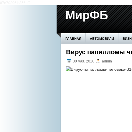
07e70206fb856af2
МирФБ
ГЛАВНАЯ
АВТОМОБИЛИ
БИЗН
БОЛЕЗНИ ПОЧЕК
Вирус папилломы че
ВОЗВЕДЕНИЕ СТ
30 мая, 2016
admin
ПРОИЗВОДСТВО
СЕМЬЯ
СОВ