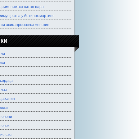
 применяется витая пара
еимущества у ботинок мартинс
ши асикс кроссовки женские
ИКИ
или
ики
 сердца
глаз
 дыхания
кожи
печени
почек
ие стен