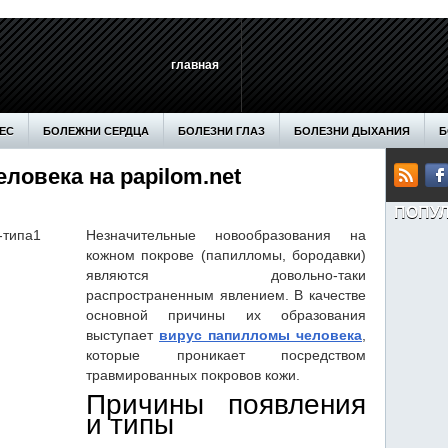
главная
ЕС
БОЛЕЖНИ СЕРДЦА
БОЛЕЗНИ ГЛАЗ
БОЛЕЗНИ ДЫХАНИЯ
Б
ловека на papilom.net
ЕН
ДОМ
ЗДОРОВЬЕ
МАКИЯЖ
МАССАЖ
МЕДИЦИНА
М
ПОПУ
ЕТЫ
СТАТЬИ
СТРОИТЕЛЬСТВО
ХОББИ
Незначительные новообразования на
кожном покрове (папилломы, бородавки)
являются довольно-таки
распространенным явлением. В качестве
основной причины их образования
выступает
вирус папилломы человека
,
которые проникает посредством
травмированных покровов кожи.
Причины появления
и типы