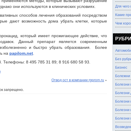
но применяются методы, которые вызывают разрушение
Для чего
днако они используются в клинических условиях.
Какие пр
рвативных способов лечения образований посредством
орые дают возможность дома убрать клетки, которые
Чем хоро
ррокацид, который имеет прожигающее действие, что
РУБР
давок. Данный препарат является современным
безболезненно и быстро убрать образования. Более
Автомоб
ть на
papilom.net
.
Без рубр
3. Телефоны: 8 495 785 31 89; 8 916 680 58 93.
Бизнес
и
Болежни
Отвод ост в компании rgprom.ru
»
Болезни 
ок запрещено.
Болезни
Болезни 
Болезни 
Болезни 
Возведен