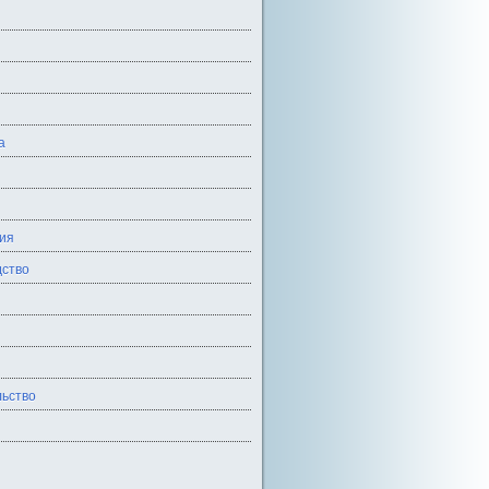
а
ия
ство
ьство