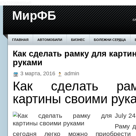
07e70206fb856af2
МирФБ
г
ГЛАВНАЯ
АВТОМОБИЛИ
БИЗНЕС
БОЛЕЖНИ СЕРДЦА
Как сделать рамку для карт
БОЛЕЗНИ ПОЧЕК
ВОЗВЕДЕНИЕ СТЕН
ДОМ
ЗДОРОВЬЕ
руками
ПРОИЗВОДСТВО
СЕМЬЯ
СОВЕТЫ
СТАТЬИ
СТРОИТЕ
3 марта, 2016
admin
Как сделать ра
картины своими рук
July 24
Раму д
сегодня легко можно приобрести