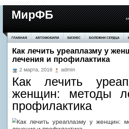
07e70206fb856af2
МирФБ
г
ГЛАВНАЯ
АВТОМОБИЛИ
БИЗНЕС
БОЛЕЖНИ СЕРДЦА
Как лечить уреаплазму у жен
БОЛЕЗНИ ПОЧЕК
ВОЗВЕДЕНИЕ СТЕН
ДОМ
ЗДОРОВЬЕ
лечения и профилактика
ПРОИЗВОДСТВО
СЕМЬЯ
СОВЕТЫ
СТАТЬИ
СТРОИТЕ
2 марта, 2016
admin
Как лечить уреа
женщин: методы л
профилактика