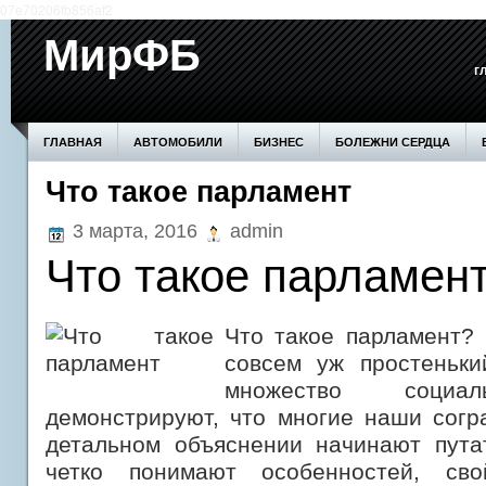
07e70206fb856af2
МирФБ
г
ГЛАВНАЯ
АВТОМОБИЛИ
БИЗНЕС
БОЛЕЖНИ СЕРДЦА
Что такое парламент
БОЛЕЗНИ ПОЧЕК
ВОЗВЕДЕНИЕ СТЕН
ДОМ
ЗДОРОВЬЕ
3 марта, 2016
admin
ПРОИЗВОДСТВО
СЕМЬЯ
СОВЕТЫ
СТАТЬИ
СТРОИТЕ
Что такое парламен
Что такое парламент?
совсем уж простеньки
множество социа
демонстрируют, что многие наши согр
детальном объяснении начинают пута
четко понимают особенностей, сво